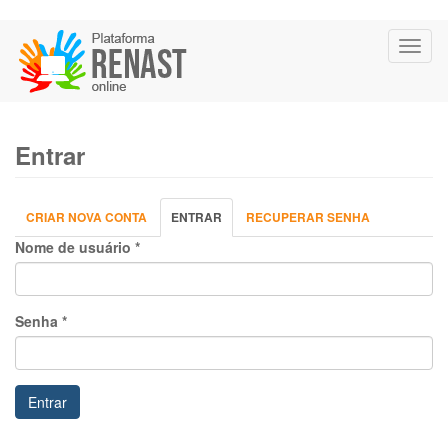
Pular
Toggl
para
naviga
o
conteúdo
principal
Entrar
Abas
CRIAR NOVA CONTA
ENTRAR
(ABA
RECUPERAR SENHA
primárias
ATIVA)
Nome de usuário
*
Senha
*
Entrar