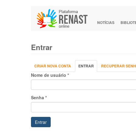
Pular
para
o
NOTÍCIAS
BIBLIO
conteúdo
principal
Entrar
Abas
CRIAR NOVA CONTA
ENTRAR
(ABA
RECUPERAR SEN
primárias
ATIVA)
Nome de usuário
*
Senha
*
Entrar